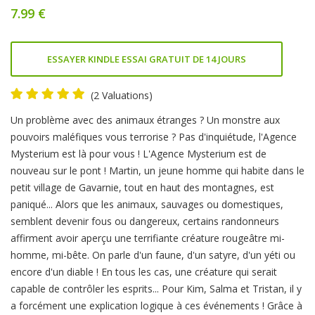
7.99 €
ESSAYER KINDLE ESSAI GRATUIT DE 14 JOURS
(2 Valuations)
Product
Un problème avec des animaux étranges ? Un monstre aux
Summery
pouvoirs maléfiques vous terrorise ? Pas d'inquiétude, l'Agence
Mysterium est là pour vous ! L'Agence Mysterium est de
nouveau sur le pont ! Martin, un jeune homme qui habite dans le
petit village de Gavarnie, tout en haut des montagnes, est
paniqué... Alors que les animaux, sauvages ou domestiques,
semblent devenir fous ou dangereux, certains randonneurs
affirment avoir aperçu une terrifiante créature rougeâtre mi-
homme, mi-bête. On parle d'un faune, d'un satyre, d'un yéti ou
encore d'un diable ! En tous les cas, une créature qui serait
capable de contrôler les esprits... Pour Kim, Salma et Tristan, il y
a forcément une explication logique à ces événements ! Grâce à