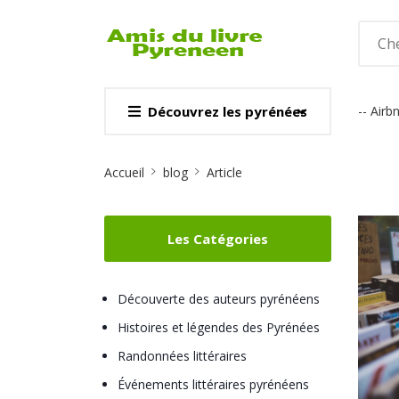
Découvrez les pyrénées
-- Airb
CARTE & GUI
Site
Voir
Accueil
blog
Article
Breadcrumb
Les Catégories
Découverte des auteurs pyrénéens
Histoires et légendes des Pyrénées
Randonnées littéraires
Événements littéraires pyrénéens