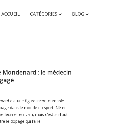
ACCUEIL
CATÉGORIES
BLOG
AUTRES
Faunes & Flores
Enfant & Ado
e Mondenard : le médecin
ngagé
nard est une figure incontournable
opage dans le monde du sport. Né en
 médecin et écrivain, mais c’est surtout
e le dopage qui l’a re