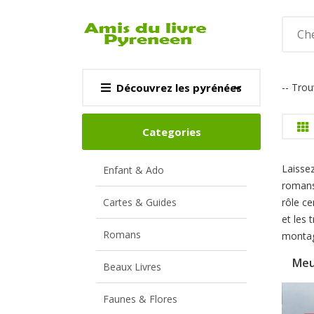
Découvrez les pyrénées
-- Tro
CARTE & GUI
Voir
Categories
Laisse
Enfant & Ado
romans
Cartes & Guides
rôle c
et les 
Romans
montagn
Meu
Beaux Livres
Faunes & Flores