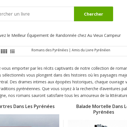
Chercher
uvez le Meilleur Équipement de Randonnée chez Au Vieux Campeur
DES
BEAUX LIVRES
ROMANS
Romans des Pyrénées | Amis du Livre Pyrénéen
Voir
Voir
z-vous emporter par les récits captivants de notre collection de rom
 sélectionnés vous plongent dans des histoires où les paysages majes
entral. Des drames intimes aux épopées historiques, chaque ouvrage 
traditions pyrénéennes. Que vous soyez à la recherche d’aventures pal
e, nos romans sauront satisfaire tous les amoureux de la littérature 
rtres Dans Les Pyrénées
Balade Mortelle Dans L
Pyrénées