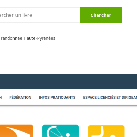
Chercher
re randonnée Haute-Pyrénées
DES
BEAUX LIVRES
ROMANS
Voir
Voir