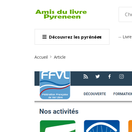
Découvrez les pyrénées
-- Liv
CARTE & GUI
Site
Voir
Accueil
Article
Breadcrumb