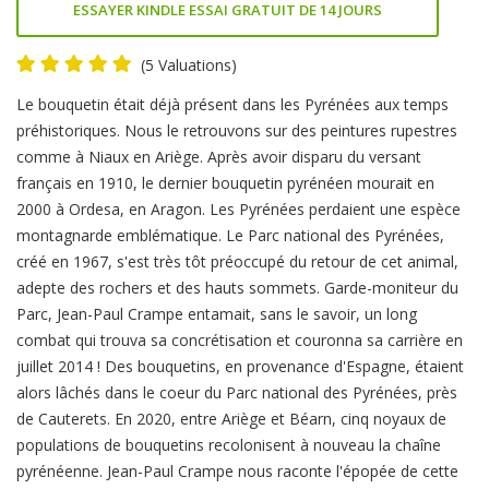
ESSAYER KINDLE ESSAI GRATUIT DE 14 JOURS
(5 Valuations)
Product
Le bouquetin était déjà présent dans les Pyrénées aux temps
Summery
préhistoriques. Nous le retrouvons sur des peintures rupestres
comme à Niaux en Ariège. Après avoir disparu du versant
français en 1910, le dernier bouquetin pyrénéen mourait en
2000 à Ordesa, en Aragon. Les Pyrénées perdaient une espèce
montagnarde emblématique. Le Parc national des Pyrénées,
créé en 1967, s'est très tôt préoccupé du retour de cet animal,
adepte des rochers et des hauts sommets. Garde-moniteur du
Parc, Jean-Paul Crampe entamait, sans le savoir, un long
combat qui trouva sa concrétisation et couronna sa carrière en
juillet 2014 ! Des bouquetins, en provenance d'Espagne, étaient
alors lâchés dans le coeur du Parc national des Pyrénées, près
de Cauterets. En 2020, entre Ariège et Béarn, cinq noyaux de
populations de bouquetins recolonisent à nouveau la chaîne
pyrénéenne. Jean-Paul Crampe nous raconte l'épopée de cette