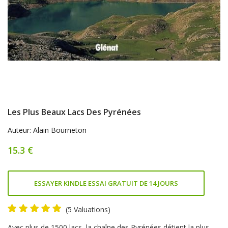
Les Plus Beaux Lacs Des Pyrénées
Auteur: Alain Bourneton
15.3 €
ESSAYER KINDLE ESSAI GRATUIT DE 14 JOURS
(5 Valuations)
Product
Avec plus de 1500 lacs, la chaîne des Pyrénées détient la plus