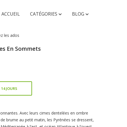
ACCUEIL
CATÉGORIES
BLOG
ez les ados
AUTRES
ées En Sommets
Faunes & Flores
Enfant & Ado
 14 JOURS
ionnantes. Avec leurs cimes dentelées en ombre
 de brume au petit matin, les Pyrénées se dressent,
Méditerranée à l'est, et océan Atlantique à l'ouest.