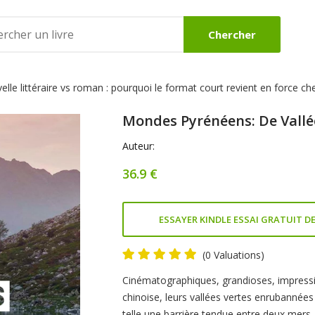
Chercher
elle littéraire vs roman : pourquoi le format court revient en force ch
DES
BEAUX LIVRES
ROMANS
Mondes Pyrénéens: De Vall
Voir
Voir
Auteur:
36.9 €
ESSAYER KINDLE ESSAI GRATUIT DE
(0 Valuations)
Product
Cinématographiques, grandioses, impress
chinoise, leurs vallées vertes enrubannées
Summery
telle une barrière tendue entre deux mers, 