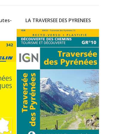
utes-
LA TRAVERSEE DES PYRENEES
Pyrénée
I