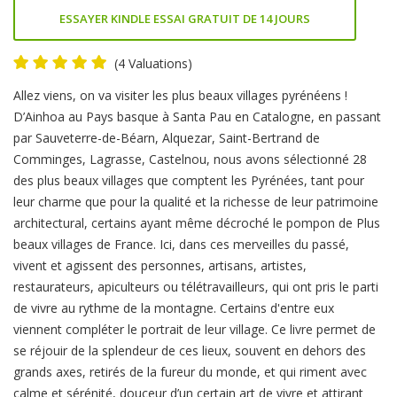
ESSAYER KINDLE ESSAI GRATUIT DE 14 JOURS
(4 Valuations)
Product
Allez viens, on va visiter les plus beaux villages pyrénéens !
Summery
D’Ainhoa au Pays basque à Santa Pau en Catalogne, en passant
par Sauveterre-de-Béarn, Alquezar, Saint-Bertrand de
Comminges, Lagrasse, Castelnou, nous avons sélectionné 28
des plus beaux villages que comptent les Pyrénées, tant pour
leur charme que pour la qualité et la richesse de leur patrimoine
architectural, certains ayant même décroché le pompon de Plus
beaux villages de France. Ici, dans ces merveilles du passé,
vivent et agissent des personnes, artisans, artistes,
restaurateurs, apiculteurs ou télétravailleurs, qui ont pris le parti
de vivre au rythme de la montagne. Certains d'entre eux
viennent compléter le portrait de leur village. Ce livre permet de
se réjouir de la splendeur de ces lieux, souvent en dehors des
grands axes, retirés de la fureur du monde, et qui riment avec
calme et sérénité, douceur d’un certain art de vivre et attirant