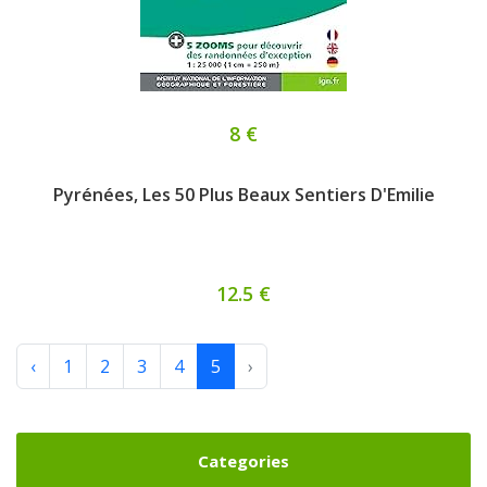
8 €
Pyrénées, Les 50 Plus Beaux Sentiers D'Emilie
12.5 €
‹
1
2
3
4
5
›
Categories