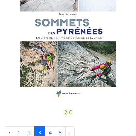
2 €
‹
1
2
3
4
5
›